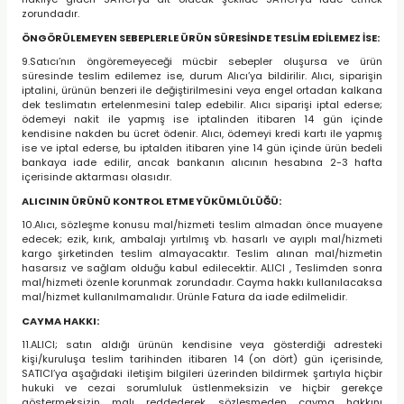
zorundadır.
ÖNGÖRÜLEMEYEN SEBEPLERLE ÜRÜN SÜRESİNDE TESLİM EDİLEMEZ İSE:
9.Satıcı’nın öngöremeyeceği mücbir sebepler oluşursa ve ürün
süresinde teslim edilemez ise, durum Alıcı’ya bildirilir. Alıcı, siparişin
iptalini, ürünün benzeri ile değiştirilmesini veya engel ortadan kalkana
dek teslimatın ertelenmesini talep edebilir. Alıcı siparişi iptal ederse;
ödemeyi nakit ile yapmış ise iptalinden itibaren 14 gün içinde
kendisine nakden bu ücret ödenir. Alıcı, ödemeyi kredi kartı ile yapmış
ise ve iptal ederse, bu iptalden itibaren yine 14 gün içinde ürün bedeli
bankaya iade edilir, ancak bankanın alıcının hesabına 2-3 hafta
içerisinde aktarması olasıdır.
ALICININ ÜRÜNÜ KONTROL ETME YÜKÜMLÜLÜĞÜ:
10.Alıcı, sözleşme konusu mal/hizmeti teslim almadan önce muayene
edecek; ezik, kırık, ambalajı yırtılmış vb. hasarlı ve ayıplı mal/hizmeti
kargo şirketinden teslim almayacaktır. Teslim alınan mal/hizmetin
hasarsız ve sağlam olduğu kabul edilecektir. ALICI , Teslimden sonra
mal/hizmeti özenle korunmak zorundadır. Cayma hakkı kullanılacaksa
mal/hizmet kullanılmamalıdır. Ürünle Fatura da iade edilmelidir.
CAYMA HAKKI:
11.ALICI; satın aldığı ürünün kendisine veya gösterdiği adresteki
kişi/kuruluşa teslim tarihinden itibaren 14 (on dört) gün içerisinde,
SATICI’ya aşağıdaki iletişim bilgileri üzerinden bildirmek şartıyla hiçbir
hukuki ve cezai sorumluluk üstlenmeksizin ve hiçbir gerekçe
göstermeksizin malı reddederek sözleşmeden cayma hakkını