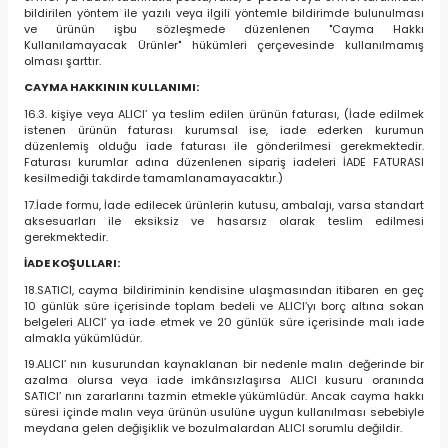
bildirilen yöntem ile yazılı veya ilgili yöntemle bildirimde bulunulması
ve ürünün işbu sözleşmede düzenlenen "Cayma Hakkı
Kullanılamayacak Ürünler" hükümleri çerçevesinde kullanılmamış
olması şarttır.
CAYMA HAKKININ KULLANIMI:
16.3. kişiye veya ALICI’ ya teslim edilen ürünün faturası, (İade edilmek
istenen ürünün faturası kurumsal ise, iade ederken kurumun
düzenlemiş olduğu iade faturası ile gönderilmesi gerekmektedir.
Faturası kurumlar adına düzenlenen sipariş iadeleri İADE FATURASI
kesilmediği takdirde tamamlanamayacaktır.)
17.İade formu, İade edilecek ürünlerin kutusu, ambalajı, varsa standart
aksesuarları ile eksiksiz ve hasarsız olarak teslim edilmesi
gerekmektedir.
İADE KOŞULLARI:
18.SATICI, cayma bildiriminin kendisine ulaşmasından itibaren en geç
10 günlük süre içerisinde toplam bedeli ve ALICI’yı borç altına sokan
belgeleri ALICI’ ya iade etmek ve 20 günlük süre içerisinde malı iade
almakla yükümlüdür.
19.ALICI’ nın kusurundan kaynaklanan bir nedenle malın değerinde bir
azalma olursa veya iade imkânsızlaşırsa ALICI kusuru oranında
SATICI’ nın zararlarını tazmin etmekle yükümlüdür. Ancak cayma hakkı
süresi içinde malın veya ürünün usulüne uygun kullanılması sebebiyle
meydana gelen değişiklik ve bozulmalardan ALICI sorumlu değildir.