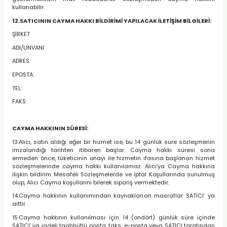
kullanabilir.
12.SATICININ CAYMA HAKKI BİLDİRİMİ YAPILACAK İLETİŞİM BİLGİLERİ:
ŞİRKET
ADI/UNVANI:
ADRES:
EPOSTA:
TEL:
FAKS:
CAYMA HAKKININ SÜRESİ:
13.Alıcı, satın aldığı eğer bir hizmet ise, bu 14 günlük süre sözleşmenin
imzalandığı tarihten itibaren başlar. Cayma hakkı süresi sona
ermeden önce, tüketicinin onayı ile hizmetin ifasına başlanan hizmet
sözleşmelerinde cayma hakkı kullanılamaz. Alıcı’ya Cayma hakkına
ilişkin bildirim Mesafeli Sözleşmelerde ve İptal Koşullarında sunulmuş
olup, Alıcı Cayma koşullarını bilerek sipariş vermektedir.
14.Cayma hakkının kullanımından kaynaklanan masraflar SATICI’ ya
aittir.
15.Cayma hakkının kullanılması için 14 (ondört) günlük süre içinde
SATICI' ya iadeli taahhütlü posta, faks, e-posta veya SATICI tarafından