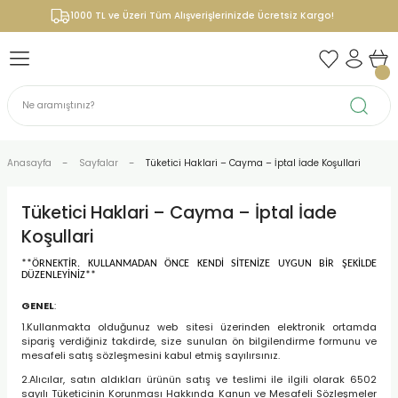
1000 TL ve Üzeri Tüm Alışverişlerinizde Ücretsiz Kargo!
Anasayfa
Sayfalar
Tüketici Haklari – Cayma – İptal İade Koşullari
Tüketici Haklari – Cayma – İptal İade
Koşullari
**ÖRNEKTİR. KULLANMADAN ÖNCE KENDİ SİTENİZE UYGUN BİR ŞEKİLDE
DÜZENLEYİNİZ**
GENEL
:
1.Kullanmakta olduğunuz web sitesi üzerinden elektronik ortamda
sipariş verdiğiniz takdirde, size sunulan ön bilgilendirme formunu ve
mesafeli satış sözleşmesini kabul etmiş sayılırsınız.
2.Alıcılar, satın aldıkları ürünün satış ve teslimi ile ilgili olarak 6502
sayılı Tüketicinin Korunması Hakkında Kanun ve Mesafeli Sözleşmeler