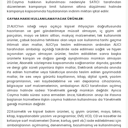
20.Cayma hakkının kullanılması nedeniyle SATICI tarafından
düzenlenen kampanya limit tutarının altına düşülmesi halinde
kampanya kapsamında faydalanılan indirim miktarı iptal edilir.
CAYMA HAKKI KULLANILAMAYACAK ÜRÜNLER:
21.ALICI’nın isteği veya açıkça kişisel ihtiyaçları doğrultusunda
hazırlanan ve geri gönderilmeye müsait olmayan, iç giyim alt
parçaları, mayo ve bikini altları, makyaj malzemeleri, tek kullanımlık
ürünler, çabuk bozulma tehlikesi olan veya son kullanma tarihi geçme
ihtimali olan mallar, ALICI’ya teslim edilmesinin ardından ALICI
tarafından ambalajı açıldığı takdirde iade edilmesi sağlık ve hijyen
açısından uygun olmayan ürünler, teslim edildikten sonra başka
ürünlerle karışan ve doğası gereği ayrıştırılması mümkün olmayan
ürünler, Abonelik sözleşmesi kapsamında sağlananlar dışında, gazete
ve dergi gibi süreli yayınlara ilişkin mallar, Elektronik ortamda anında
ifa edilen hizmetler veya tüketiciye anında teslim edilen gayrimaddi
mallar, ile ses veya görüntü kayıtlarının, kitap, dijital içerik, yazılım
programlarının, veri kaydedebilme ve veri depolama cihazlarının,
bilgisayar sarf malzemelerinin, ambalajının ALICI tarafından açılmış
olması halinde iadesi Yönetmelik gereği mümkün değildir. Ayrıca
Cayma hakkı süresi sona ermeden önce, tüketicinin onayı ile ifasına
başlanan hizmetlere ilişkin cayma hakkının kullanılması da Yönetmelik
gereği mümkün değildir.
22.Kozmetik ve kişisel bakım ürünleri, iç giyim ürünleri, mayo, bikini,
kitap, kopyalanabilir yazılım ve programlar, DVD, VCD, CD ve kasetler ile
kırtasiye sarf malzemeleri (toner, kartuş, şerit vb.) iade edilebilmesi için
ambalajlarının açılmamış, denenmemiş, bozulmamış ve kullanılmamış