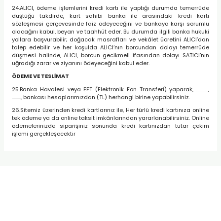
24.ALICI, ödeme işlemlerini kredi kartı ile yaptığı durumda temerrüde
düştüğü takdirde, kart sahibi banka ile arasındaki kredi kartı
sözleşmesi çerçevesinde faiz ödeyeceğini ve bankaya karşı sorumlu
olacağını kabul, beyan ve taahhüt eder. Bu durumda ilgili banka hukuki
yollara başvurabilir; doğacak masrafları ve vekâlet ücretini ALICI’dan
talep edebilir ve her koşulda ALICI’nın borcundan dolayı temerrüde
düşmesi halinde, ALICI, borcun gecikmeli ifasından dolayı SATICI’nın
uğradığı zarar ve ziyanını ödeyeceğini kabul eder.
ÖDEME VE TESLİMAT
25.Banka Havalesi veya EFT (Elektronik Fon Transferi) yaparak, ............,
........., bankası hesaplarımızdan (TL) herhangi birine yapabilirsiniz.
26.Sitemiz üzerinden kredi kartlarınız ile, Her türlü kredi kartınıza online
tek ödeme ya da online taksit imkânlarından yararlanabilirsiniz. Online
ödemelerinizde siparişiniz sonunda kredi kartınızdan tutar çekim
işlemi gerçekleşecektir