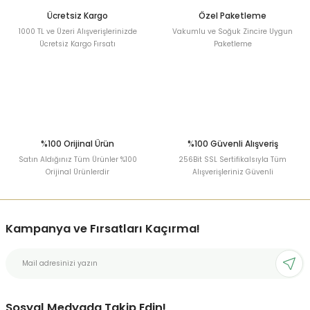
Ücretsiz Kargo
Özel Paketleme
1000 TL ve Üzeri Alışverişlerinizde
Vakumlu ve Soğuk Zincire Uygun
Ücretsiz Kargo Fırsatı
Paketleme
%100 Orijinal Ürün
%100 Güvenli Alışveriş
Satın Aldığınız Tüm Ürünler %100
256Bit SSL Sertifikalsıyla Tüm
Orijinal Ürünlerdir
Alışverişleriniz Güvenli
Kampanya ve Fırsatları Kaçırma!
Sosyal Medyada Takip Edin!