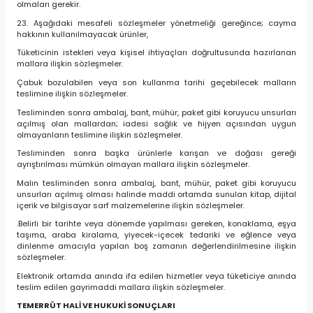
olmaları gerekir.
23. Aşağıdaki mesafeli sözleşmeler yönetmeliği gereğince; cayma
hakkının kullanılmayacak ürünler,
Tüketicinin istekleri veya kişisel ihtiyaçları doğrultusunda hazırlanan
mallara ilişkin sözleşmeler.
Çabuk bozulabilen veya son kullanma tarihi geçebilecek malların
teslimine ilişkin sözleşmeler.
Tesliminden sonra ambalaj, bant, mühür, paket gibi koruyucu unsurları
açılmış olan mallardan; iadesi sağlık ve hijyen açısından uygun
olmayanların teslimine ilişkin sözleşmeler.
Tesliminden sonra başka ürünlerle karışan ve doğası gereği
ayrıştırılması mümkün olmayan mallara ilişkin sözleşmeler.
Malın tesliminden sonra ambalaj, bant, mühür, paket gibi koruyucu
unsurları açılmış olması halinde maddi ortamda sunulan kitap, dijital
içerik ve bilgisayar sarf malzemelerine ilişkin sözleşmeler.
.Belirli bir tarihte veya dönemde yapılması gereken, konaklama, eşya
taşıma, araba kiralama, yiyecek-içecek tedariki ve eğlence veya
dinlenme amacıyla yapılan boş zamanın değerlendirilmesine ilişkin
sözleşmeler.
Elektronik ortamda anında ifa edilen hizmetler veya tüketiciye anında
teslim edilen gayrimaddi mallara ilişkin sözleşmeler.
TEMERRÜT HALİ VE HUKUKİ SONUÇLARI