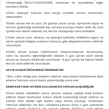
Yönetmeliği (RG:27.11.2014/29188) hükümleri ile yürürlükteki diğer
yasalara tabidir.
3.Ürün sevkiyat masrafı olan kargo ücretleri alıcılar tarafından
ödenecektir.
4.Satın alınan her bir ürün, 30 günlük yasal süreyi aşmamak kaydı ile
alıcının gösterdiği adresteki kişi ve/veya kuruluşa teslim edilir. Bu süre
içinde ürün teslim edilmez ise, Alıcılar sözleşmeyi sona erdirebilir.
5.Satın alınan ürün, eksiksiz ve siparişte belirtilen niteliklere uygun ve
varsa garanti belgesi, kullanım kılavuzu gibi belgelerle teslim edilmek
zorundadır.
6.Satın alınan ürünün satılmasının imkansızlaşması durumunda,
satıcı bu durumu öğrendiğinden itibaren 3 gün içinde yazılı olarak
alıcıya bu durumu bildirmek zorundadır. 14 gün içinde de toplam bedel
Alıcı’ya iade edilmek zorundadır.
SATIN ALINAN ÜRÜN BEDELİ ÖDENMEZ İSE:
7.Alıcı, satın aldığı ürün bedelini ödemez veya banka kayıtlarında iptal
ederse, Satıcının ürünü teslim yükümlülüğü sona erer.
KREDİ KARTININ YETKİSİZ KULLANIMI İLE YAPILAN ALIŞVERİŞLER:
8.Ürün teslim edildikten sonra, alıcının ödeme yaptığı kredi kartının
yetkisiz kişiler tarafından haksız olarak kullanıldığı tespit edilirse ve
satılan ürün bedeli ilgili banka veya finans kuruluşu tarafından
Satıcı'ya ödenmez ise, Alıcı, sözleşme konusu ürünü 3 gün içerisinde
nakliye gideri SATICI’ya ait olacak şekilde SATICI’ya iade etmek