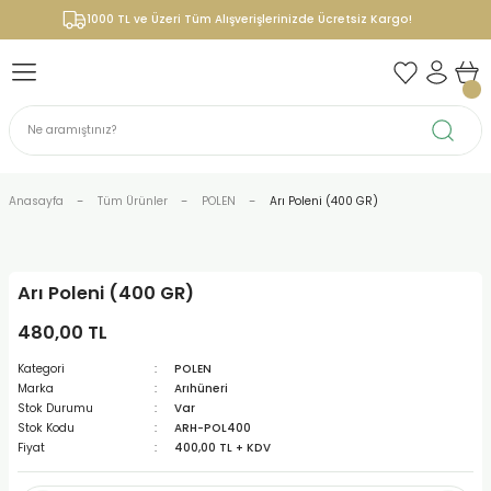
1000 TL ve Üzeri Tüm Alışverişlerinizde Ücretsiz Kargo!
Anasayfa
Tüm Ürünler
POLEN
Arı Poleni (400 GR)
Arı Poleni (400 GR)
480,00 TL
Kategori
POLEN
Marka
Arıhüneri
Stok Durumu
Var
Stok Kodu
ARH-POL400
Fiyat
400,00 TL + KDV