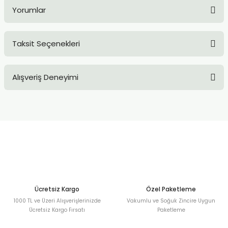
Yorumlar
Taksit Seçenekleri
Bu ürüne ilk yorumu siz yapın!
Alışveriş Deneyimi
Yorum Yaz
Sitemize ilk yorumu siz yapın!
Deneyimini Paylaş
Ücretsiz Kargo
Özel Paketleme
1000 TL ve Üzeri Alışverişlerinizde
Vakumlu ve Soğuk Zincire Uygun
Ücretsiz Kargo Fırsatı
Paketleme