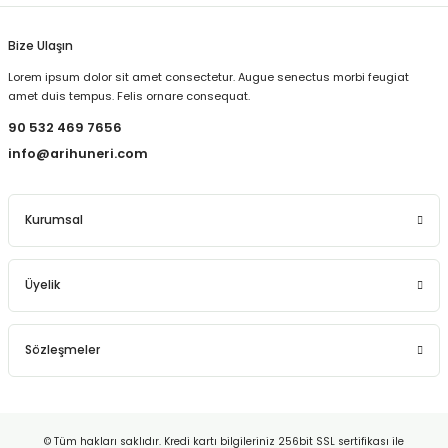
Bize Ulaşın
Lorem ipsum dolor sit amet consectetur. Augue senectus morbi feugiat
amet duis tempus. Felis ornare consequat.
90 532 469 7656
info@arihuneri.com
Kurumsal
Üyelik
Sözleşmeler
© Tüm hakları saklıdır. Kredi kartı bilgileriniz 256bit SSL sertifikası ile