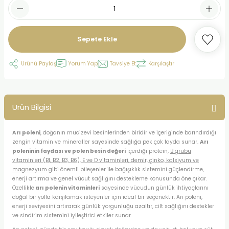
Sepete Ekle
Ürünü Paylaş
Yorum Yap
Tavsiye Et
Karşılaştır
Ürün Bilgisi
Arı poleni
, doğanın mucizevi besinlerinden biridir ve içeriğinde barındırdığı
zengin vitamin ve mineraller sayesinde sağlığa pek çok fayda sunar.
Arı
poleninin faydası ve
polen besin değeri
içerdiği protein,
B grubu
vitaminleri (B1, B2, B3, B6), E ve D vitaminleri, demir, çinko, kalsiyum ve
magnezyum
gibi önemli bileşenler ile bağışıklık sistemini güçlendirme,
enerji artırma ve genel vücut sağlığını destekleme konusunda öne çıkar.
Özellikle
arı polenin vitaminleri
sayesinde vücudun günlük ihtiyaçlarını
doğal bir yolla karşılamak isteyenler için ideal bir seçenektir. Arı poleni,
enerji seviyesini artırarak günlük yorgunluğu azaltır, cilt sağlığını destekler
ve sindirim sistemini iyileştirici etkiler sunar.