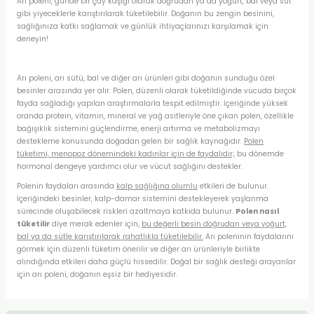
Arı poleni, günde bir çay kaşığı olarak doğrudan ya da yoğurt, bal veya süt
gibi yiyeceklerle karıştırılarak tüketilebilir. Doğanın bu zengin besinini,
sağlığınıza katkı sağlamak ve günlük ihtiyaçlarınızı karşılamak için
deneyin!
Arı poleni, arı sütü, bal ve diğer arı ürünleri gibi doğanın sunduğu özel
besinler arasında yer alır. Polen, düzenli olarak tüketildiğinde vücuda birçok
fayda sağladığı yapılan araştırmalarla tespit edilmiştir. İçeriğinde yüksek
oranda protein, vitamin, mineral ve yağ asitleriyle öne çıkan polen, özellikle
bağışıklık sistemini güçlendirme, enerji artırma ve metabolizmayı
destekleme konusunda doğadan gelen bir sağlık kaynağıdır.
Polen
tüketimi, menopoz dönemindeki kadınlar için de faydalıdır;
bu dönemde
hormonal dengeye yardımcı olur ve vücut sağlığını destekler.
Polenin faydaları arasında
kalp sağlığına olumlu
etkileri de bulunur.
İçeriğindeki besinler, kalp-damar sistemini destekleyerek yaşlanma
sürecinde oluşabilecek riskleri azaltmaya katkıda bulunur.
Polen nasıl
tüketilir
diye merak edenler için,
bu değerli besin doğrudan veya yoğurt,
bal ya da sütle karıştırılarak rahatlıkla tüketilebilir.
Arı poleninin faydalarını
görmek için düzenli tüketim önerilir ve diğer arı ürünleriyle birlikte
alındığında etkileri daha güçlü hissedilir. Doğal bir sağlık desteği arayanlar
için arı poleni, doğanın eşsiz bir hediyesidir.