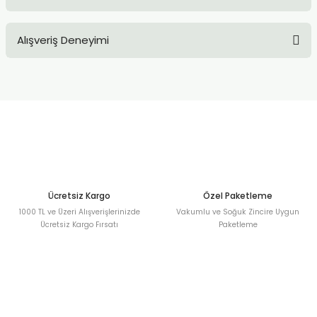
Bu ürüne ilk yorumu siz yapın!
Alışveriş Deneyimi
Yorum Yaz
Sitemize ilk yorumu siz yapın!
Deneyimini Paylaş
Ücretsiz Kargo
Özel Paketleme
1000 TL ve Üzeri Alışverişlerinizde
Vakumlu ve Soğuk Zincire Uygun
Ücretsiz Kargo Fırsatı
Paketleme