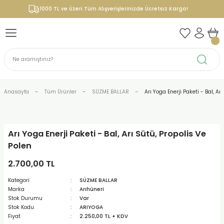
1000 TL ve Üzeri Tüm Alışverişlerinizde Ücretsiz Kargo!
Anasayfa
Tüm Ürünler
SÜZME BALLAR
Arı Yoga Enerji Paketi - Bal, Ar
Arı Yoga Enerji Paketi - Bal, Arı Sütü, Propolis Ve
Polen
2.700,00 TL
Kategori
SÜZME BALLAR
Marka
Arıhüneri
Stok Durumu
Var
Stok Kodu
ARIYOGA
Fiyat
2.250,00 TL + KDV