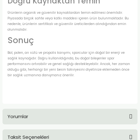
Doğru Kaynaktan Temin
Ürünlerin organik ve güvenilir kaynaklardan temin edilmesi önemlidir.
Piyasada birçok sahte veya katkı maddesi içeren ürün bulunmaktadır. Bu
nedenle, ürünlerin sertifikalı ve güvenilir üreticilerden alındığından emin
olunmalıdır.
Sonuç
Bal, polen, arı sütü ve propolis karışımı, sporcular için doğal bir enerji ve
sağlık kaynağıdır. Doğru kullanıldığında, bu doğal bileşenler spor
performansını artırabilir ve genel sağlığı destekleyebilir. Ancak, her zaman
olduğu gibi, herhangi bir yeni besin takviyesini diyetinize eklemeden önce
bir sağlık uzmanına danışmanız önerilir.
Yorumlar
Taksit Seçenekleri