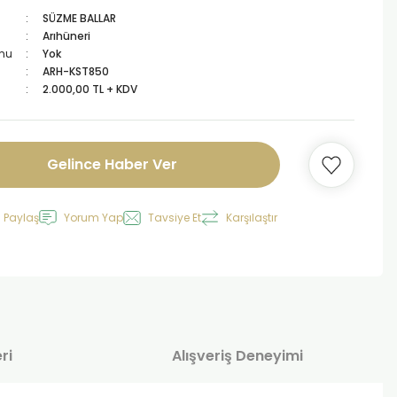
SÜZME BALLAR
Arıhüneri
mu
Yok
ARH-KST850
2.000,00 TL + KDV
Gelince Haber Ver
 Paylaş
Yorum Yap
Tavsiye Et
Karşılaştır
ri
Alışveriş Deneyimi