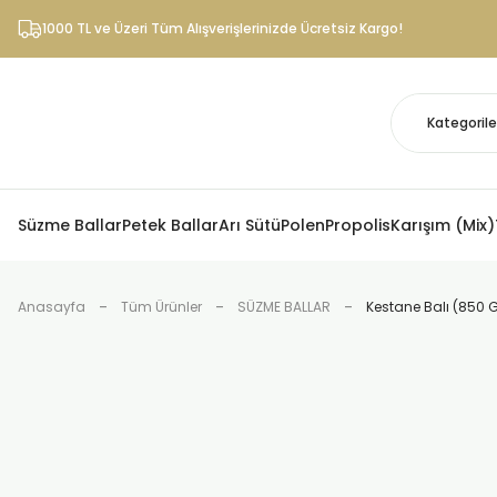
1000 TL ve Üzeri Tüm Alışverişlerinizde Ücretsiz Kargo!
Süzme Ballar
Petek Ballar
Arı Sütü
Polen
Propolis
Karışım (Mix)
Anasayfa
Tüm Ürünler
SÜZME BALLAR
Kestane Balı (850 G