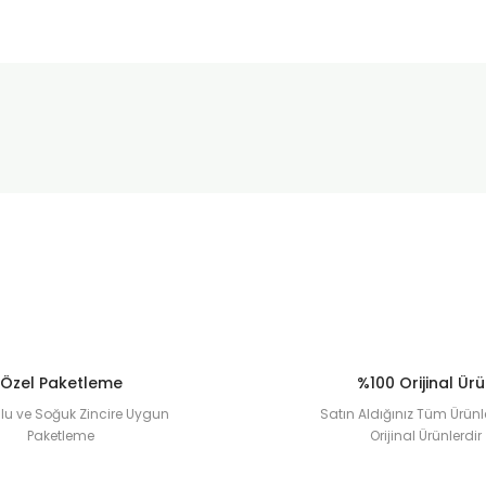
Bu ürüne ilk yorumu siz yapın!
Sitemize ilk yorumu siz yapın!
Deneyimini Paylaş
Yorum Yaz
Özel Paketleme
%100 Orijinal Ür
u ve Soğuk Zincire Uygun
Satın Aldığınız Tüm Ürünl
Paketleme
Orijinal Ürünlerdir