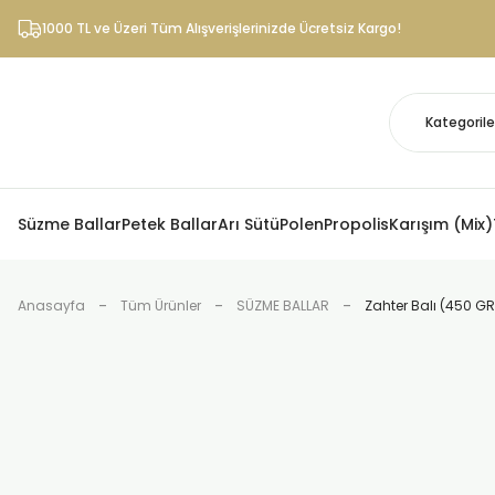
1000 TL ve Üzeri Tüm Alışverişlerinizde Ücretsiz Kargo!
Süzme Ballar
Petek Ballar
Arı Sütü
Polen
Propolis
Karışım (Mix)
Anasayfa
Tüm Ürünler
SÜZME BALLAR
Zahter Balı (450 GR