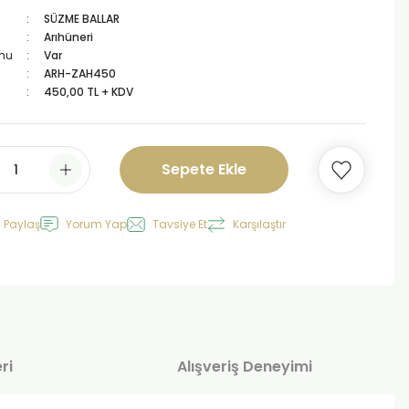
SÜZME BALLAR
Arıhüneri
mu
Var
ARH-ZAH450
450,00 TL + KDV
Sepete Ekle
 Paylaş
Yorum Yap
Tavsiye Et
Karşılaştır
ri
Alışveriş Deneyimi