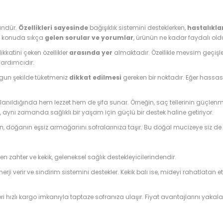
ründür.
Özellikleri sayesinde
bağışıklık sistemini desteklerken,
hastalıkla
bu konuda sıkça
gelen sorular ve yorumlar
, ürünün ne kadar faydalı ol
ikkatini çeken özellikler
arasında yer
almaktadır. Özellikle mevsim geçişler
yardımcıdır.
ygun şekilde tüketmeniz
dikkat edilmesi
gereken bir noktadır. Eğer hassas
kullanıldığında hem lezzet hem de şifa sunar. Örneğin, saç tellerinin güçle
il, aynı zamanda sağlıklı bir yaşam için güçlü bir destek haline getiriyor.
en, doğanın eşsiz armağanını sofralarınıza taşır. Bu doğal mucizeye siz de
inen zahter ve kekik, geleneksel sağlık destekleyicilerindendir.
ji verir ve sindirim sistemini destekler. Kekik balı ise, mideyi rahatlatan etki
leri hızlı kargo imkanıyla taptaze sofranıza ulaşır. Fiyat avantajlarını y