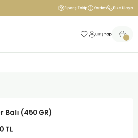
Sipariş Takip
Yardım
Bize Ulaşın
Giriş Yap
r Balı (450 GR)
0 TL