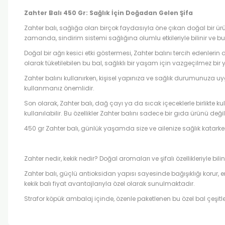
Zahter Balı 450 Gr: Sağlık İçin Doğadan Gelen Şifa
Zahter balı, sağlığa olan birçok faydasıyla öne çıkan doğal bir ü
zamanda, sindirim sistemi sağlığına olumlu etkileriyle bilinir ve 
Doğal bir ağrı kesici etki göstermesi, Zahter balını tercih edenlerin d
olarak tüketilebilen bu bal, sağlıklı bir yaşam için vazgeçilmez bir 
Zahter balını kullanırken, kişisel yapınıza ve sağlık durumunuza u
kullanmanız önemlidir.
Son olarak, Zahter balı, dağ çayı ya da sıcak içeceklerle birlikte 
kullanılabilir. Bu özellikler Zahter balını sadece bir gıda ürünü değ
450 gr Zahter balı, günlük yaşamda size ve ailenize sağlık katark
Zahter nedir, kekik nedir? Doğal aromaları ve şifalı özellikleriyle bil
Zahter balı, güçlü antioksidan yapısı sayesinde bağışıklığı korur, ener
kekik balı fiyat avantajlarıyla özel olarak sunulmaktadır.
Strafor köpük ambalaj içinde, özenle paketlenen bu özel bal çeşit