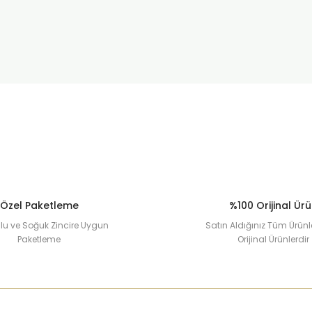
Bu ürüne ilk yorumu siz yapın!
Sitemize ilk yorumu siz yapın!
Deneyimini Paylaş
Yorum Yaz
Özel Paketleme
%100 Orijinal Ür
u ve Soğuk Zincire Uygun
Satın Aldığınız Tüm Ürünl
Paketleme
Orijinal Ürünlerdir