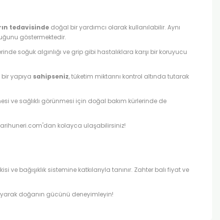
rın tedavisinde
doğal bir yardımcı olarak kullanılabilir. Aynı
duğunu göstermektedir.
inde soğuk algınlığı ve grip gibi hastalıklara karşı bir koruyucu
 bir yapıya
sahipseniz
, tüketim miktarını kontrol altında tutarak
nmesi ve sağlıklı görünmesi için doğal bakım kürlerinde de
 arihuneri.com'dan kolayca ulaşabilirsiniz!
si ve bağışıklık sistemine katkılarıyla tanınır. Zahter balı fiyat ve
akalayarak doğanın gücünü deneyimleyin!