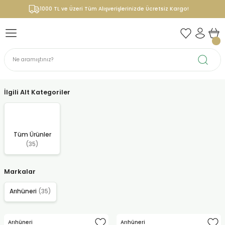
1000 TL ve Üzeri Tüm Alışverişlerinizde Ücretsiz Kargo!
İlgili Alt Kategoriler
Tüm Ürünler
(35)
Markalar
Arıhüneri
(35)
Arıhüneri
Arıhüneri